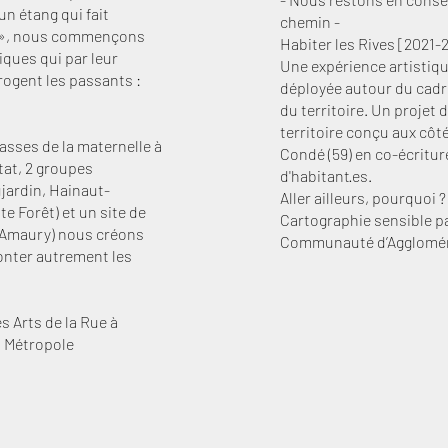
un étang qui fait
chemin -
ci », nous commençons
Habiter les Rives​ ​[2021-
iques qui par leur
Une expérience artistiqu
rrogent les passants :
déployée autour du cadr
du territoire. Un projet d
territoire conçu aux cô
asses de la maternelle à
Condé (59) en co-écritur
itat, 2 groupes
d'habitant·es.
ujardin, Hainaut-
Aller ailleurs, pourquoi ?
e Forêt) et un site de
Cartographie sensible par
e Amaury) nous créons
Communauté d’Agglomér
onter autrement les
 Arts de la Rue à
s Métropole