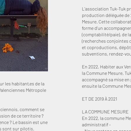
L'association Tuk-Tuk 
production déléguée de 
Mesure
. Cette collabora
forme d'un accompagnem
(comptabilité/paie), de l
(recherches conjointes 
et coproductions, dépô
subventions, rendez-vous
En 2022,
Habiter aux Ve
la Commune Mesure, Tuk
accompagné sa mise en p
r les habitant·es de la
ensuite la Commune Mesu
alenciennes Métropole
ET DE 2019 À 2021
enciennois, comment se
LA COMMUNE MESURE
ion de ce territoire ?
En 2022, la commune Me
nce ? Le bassin est une
administratif -
 sont sur pilotis.
- Nous restons en consei