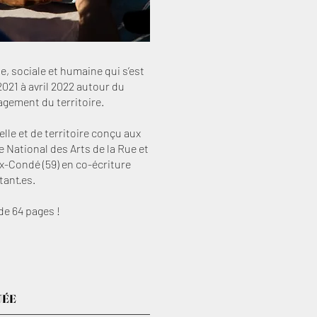
e, sociale et humaine qui s’est
021 à avril 2022 autour du
agement du territoire.
elle et de territoire conçu aux
National des Arts de la Rue et
ux-Condé (59) en co-écriture
tant·es.
e 64 pages !
UÉE