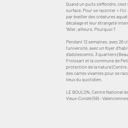
Quand un puits s’effondre, c’est 
surface. Pour se raconter « l’i
par éveiller des créatures aquat
décalage et leur étrangeté inte
"Aller, ailleurs. Pourquoi ?
Pendant 12 semaines, avec 26 cl
l’université, avec un foyer d’hab
d’adolescents, 3 quartiers (Bea
Froissart et la commune de Petit
protection de la nature (Centr
des cartes vivantes pour se rac
lieux du quotidien.
LE BOULON, Centre National des
Vieux-Condé (59) - Valencienne