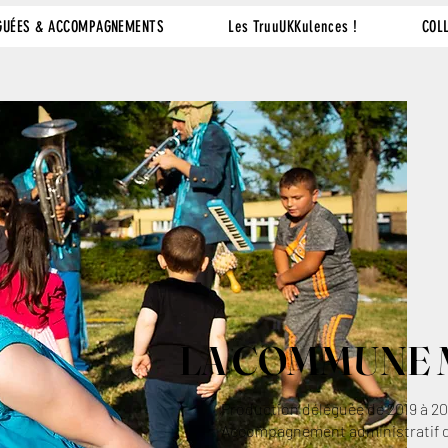
GUÉES & ACCOMPAGNEMENTS
Les TruuUKKulences !
COL
LA COMMUNE
Production déléguée de 2019 à 2
Accompagnement administratif 