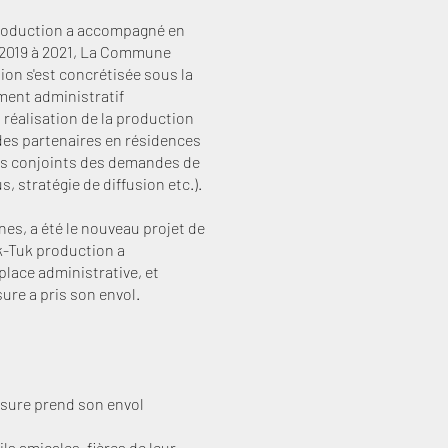
production a accompagné en
2019 à 2021,
La Commune
tion s'est concrétisée sous la
ent administratif
a réalisation de la production
des partenaires en résidences
ts conjoints des demandes de
, stratégie de diffusion etc.).
rnes
, a été le nouveau projet de
-Tuk production a
lace administrative, et
re a pris son envol.
sure prend son envol
ls amicales, fières de leur