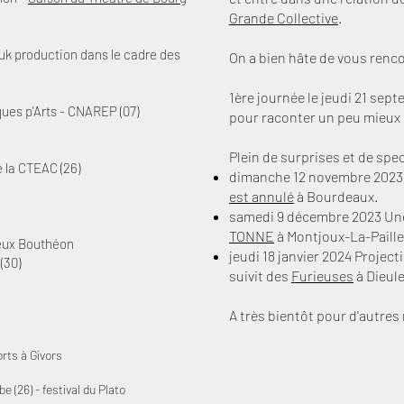
Grande Collective
.
Tuk production dans le cadre des
On a bien hâte de vous renco
1ère journée le jeudi 21 sep
ues p'Arts - CNAREP (07)
pour raconter un peu mieux 
Plein de surprises et de spec
e la CTEAC (26)
dimanche 12 novembre 2023
est annulé
à Bourdeaux.
samedi 9 décembre 2023 Un
TONNE
à Montjoux-La-Paille
ieux Bouthéon
jeudi 18 janvier 2024 Projec
(30)
suivit des
Furieuses
à Dieule
A très bientôt pour d'autres 
rts à Givors
 (26) - festival du Plato