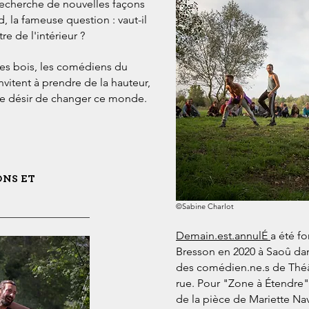
 recherche de nouvelles façons
, la fameuse question : vaut-il
e de l'intérieur ?
 des bois, les comédiens du
nvitent à prendre de la hauteur,
e désir de changer ce monde.
ONS ET
©Sabine Charlot
Demain.est.annulÉ
a été f
Bresson en 2020 à Saoû d
a
des
comédien.ne.s de Théât
rue. Pour "Zone à Étendre"
de la pièce de Mariette Nav