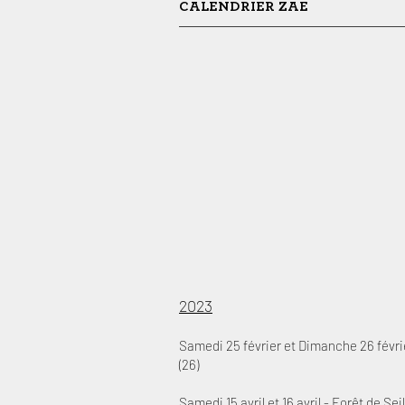
CALENDRIER ZAE
202
3
Samedi
25 février et
Dimanche 26 févrie
(26)
Samedi 15 avril et 16 avril - Forêt de Sei