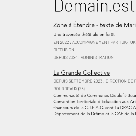
Demain.est
Zone à Étendr
e
- te
xte de Ma
r
Une traversée théâtrale en forêt
EN 2022 : ACCOMPAGNEMENT
PAR TUK-TU
DIFFUSION
DEPUIS 2024 : ADMINISTRATION
La Grande Collective
DEPUIS SEPTEMBRE 2023 : DIRECTION DE
P
BOURDEAUX (26)
Communauté de Communes Dieulefit-Bourd
Convention Territoriale d’Education aux Arts
financeurs de la C.T.E.A.C. sont La DRAC 
Département de la Drôme et la CAF de la