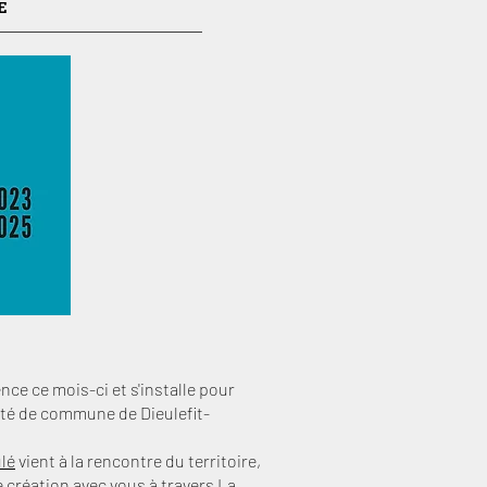
E
e ce mois-ci et s'installe pour
é de commune de Dieulefit-
ulé
vient à la rencontre du territoire,
e création avec vous à travers
La