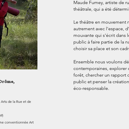
Maude Fumey, artiste de ru
théâtrale, qui a été
détermi
Le théâtre en mouvement 
autrement avec
l'espace, 
mouvante qui s'écrit dans l
public à faire partie de la
n
choisir
sa place et son cad
Ensemble nous voulons déf
contemporaines, explorer
forêt, chercher
un rapport 
public et penser la
créatio
 Drôme,
éco-responsable.
 Arts d
e la Rue et de
69)
ène conventionnée Art