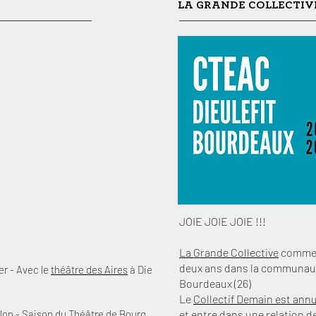
LA GRANDE COLLECTIV
JOIE JOIE JOIE !!!
La Grande Collective
commenc
deux ans dans la communaut
r - Avec le
théâtre des Aires
à Die
Bourdeaux (26)
Le
Collectif Demain est ann
llon -
Saison du Théâtre de Bourg
et entre dans une relation d