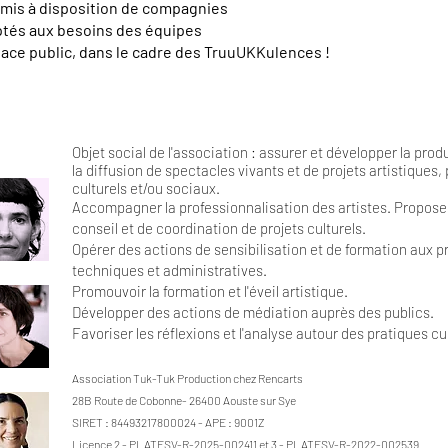
il mis à disposition de compagnies
aptés aux besoins des équipes
space public, dans le cadre des TruuUKKulences !
Objet social de l'association : assurer et développer la prod
la diffusion de spectacles vivants et de projets artistiques
culturels et/ou sociaux.
Accompagner la professionnalisation des artistes. Propose
conseil et de coordination de projets culturels.
Opérer des actions de sensibilisation et de formation aux pr
techniques et administratives.
Promouvoir la formation et l'éveil artistique.
Développer des actions de médiation auprès des publics.
Favoriser les réflexions et l'analyse autour des pratiques cul
Association Tuk-Tuk Production chez Rencarts
28B Route de Cobonne- 26400 Aouste sur Sye
SIRET : 84493217800024 - APE : 9001Z
Licence 2 - PLATESV-R-2025-002411 et 3 - PLATESV-R-2022-002539