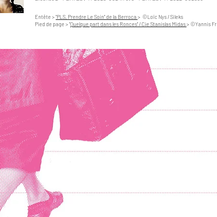
Entête >
"PLS, Prendre Le Soin" de la Berroca
>
©Loïc Nys / Sileks
Pied de page > "
Quelque part dans les Ronces" / Cie Stanislas Midas
> ©
Yannis Fr