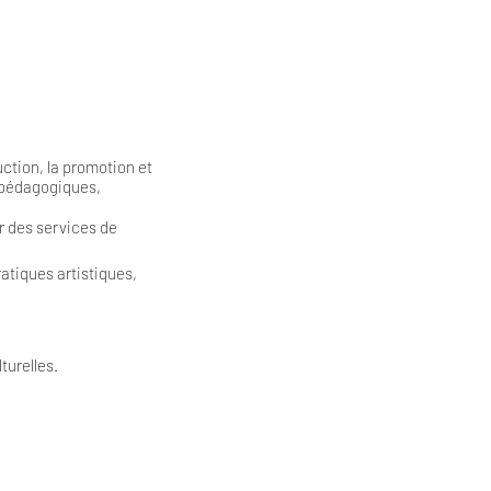
uction, la promotion et
, pédagogiques,
r des services de
atiques artistiques,
turelles.