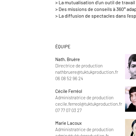
> La mutualisation d’un outil de trava
> Des missions de conseils à 360° ad
> La diffusion de spectacles dans l’e
ÉQUIPE
Nath. Bruère
Directrice de production
nathbruere@tuktukproduction.fr
06 08 52 96 24
Cécile Ferréol
Administratrice de production
cecile.ferreol@tuktukproduction.fr
07 77 07 03 27​​​​​​
Marie Lacoux
Administratrice de production
admin@tuktukproduction.fr